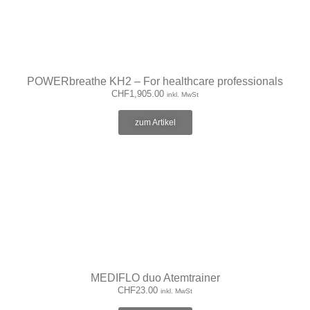
POWERbreathe KH2 – For healthcare professionals
CHF
1,905.00
inkl. MwSt
zum Artikel
MEDIFLO duo Atemtrainer
CHF
23.00
inkl. MwSt