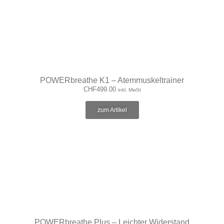
POWERbreathe K1 – Atemmuskeltrainer
CHF
499.00
inkl. MwSt
zum Artikel
POWERbreathe Plus – Leichter Widerstand