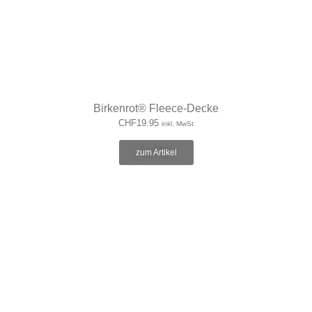
Birkenrot® Fleece-Decke
CHF
19.95
inkl. MwSt
zum Artikel